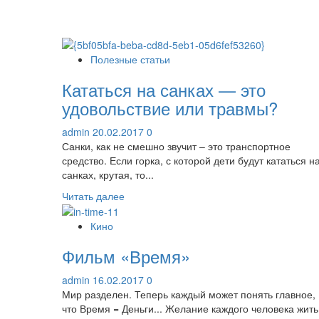
Полезные статьи
Кататься на санках — это
удовольствие или травмы?
admin
20.02.2017
0
Санки, как не смешно звучит – это транспортное
средство. Если горка, с которой дети будут кататься н
санках, крутая, то...
Прочитать
Читать далее
больше
о
Кино
Кататься
Фильм «Время»
на
санках
admin
16.02.2017
0
—
Мир разделен. Теперь каждый может понять главное,
это
что Время = Деньги... Желание каждого человека жить
удовольствие