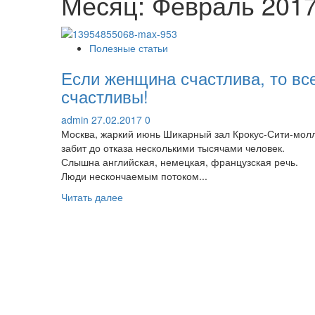
Месяц:
Февраль 201
Полезные статьи
Если женщина счастлива, то вс
счастливы!
admin
27.02.2017
0
Москва, жаркий июнь Шикарный зал Крокус-Сити-мол
забит до отказа несколькими тысячами человек.
Слышна английская, немецкая, французская речь.
Люди нескончаемым потоком...
Прочитать
Читать далее
больше
о
Если
женщина
счастлива,
то
все
счастливы!