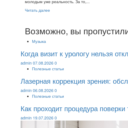
молодым уже реальность. За то,...
или
травмы?
Прочитать
Читать далее
больше
о
Фильм
Возможно, вы пропустил
«Время»
Музыка
Когда визит к урологу нельзя от
admin
07.08.2026
0
Полезные статьи
Лазерная коррекция зрения: обс
admin
06.08.2026
0
Полезные статьи
Как проходит процедура поверки
admin
19.07.2026
0