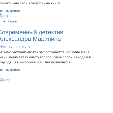
Писать мне свои электронные книги...
Прочитать
итать далее
больше
о
Книги
Писать
Современный детектив.
свои
книги
Александра Маринина
или
перепродавать
dmin
17.02.2017
0
чужие?
е знаю механизма: как это получается, но когда меня
чень занимает какой-то вопрос, сама собой находится
одходящая информация. Она появляется...
Прочитать
итать далее
больше
агинация
о
Далее
Современный
аписей
детектив.
Александра
Маринина