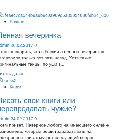
Разное
Пенная вечеринка
dmin
26.02.2017
0
отов поспорить, что в России о пенных вечеринках
аговорили только лет пять назад. Хотя такие
ригинальные танцы, по уши в...
Прочитать
итать далее
больше
о
Книги
Пенная
Писать свои книги или
вечеринка
перепродавать чужие?
dmin
24.02.2017
0
сем привет. Наверное любого начинающего онлайн-
изнесмена, который решил зарабатывать на
лектронных книгах мучает следующий вопрос: