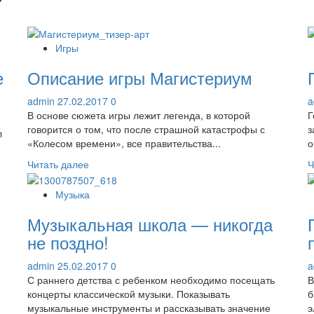
7
Игры
е
Описание игры Магистериум
admin
27.02.2017
0
a
В основе сюжета игры лежит легенда, в которой
Г
говорится о том, что после страшной катастрофы с
з
л
«Колесом времени», все правительства...
о
Прочитать
Читать далее
Ч
больше
о
Музыка
Описание
Музыкальная школа — никогда
игры
Магистериум
не поздно!
admin
25.02.2017
0
a
С раннего детства с ребенком необходимо посещать
В
концерты классической музыки. Показывать
б
музыкальные инструменты и рассказывать значение
э