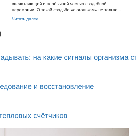
впечатляющей и необычной частью свадебной
церемонии. О такой свадьбе «с огоньком» не только...
Прочитать
Читать далее
больше
и
о
Огненное
Шоу:
Правила
кладывать: на какие сигналы организма 
Безопасности
ледование и восстановление
 тепловых счётчиков