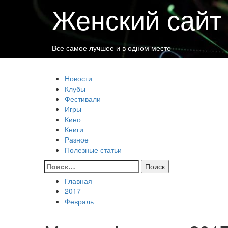
Перейти
Женский сайт
к
содержимому
Все самое лучшее и в одном месте
Основное
Женский сайт
меню
Новости
Клубы
Фестивали
Игры
Кино
Книги
Разное
Полезные статьи
Найти:
Главная
2017
Февраль