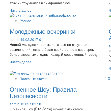
этих инструментов в симфоническом...
«
Прочитать
Читать далее
Ч
больше
о
Разное
Музыкальная
Молодёжные вечеринки
школа
—
admin
19.02.2017
0
никогда
Нашей молодежи грех жаловаться на отсутствие
не
a
развлечений, как это было свойственно в свое время
поздно!
Н
более взрослым людям. Каждый современный город...
а
о
п
Прочитать
Читать далее
больше
Ч
о
Молодёжные
П
1
2
Полезные статьи
вечеринки
з
Огненное Шоу: Правила
Безопасности
admin
13.02.2017
0
Огненное шоу (Fire Show) может быть самой