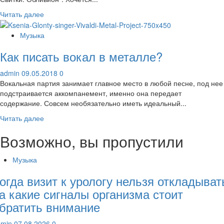
Прочитать
Читать далее
больше
о
Музыка
Oblivion
Как писать вокал в металле?
«Дрожащие
Острова»
admin
09.05.2018
0
Вокальная партия занимает главное место в любой песне, под нее
подстраивается аккомпанемент, именно она передает
содержание. Совсем необязательно иметь идеальный...
Прочитать
Читать далее
больше
Возможно, вы пропустили
о
Как
писать
Музыка
вокал
огда визит к урологу нельзя откладыват
в
металле?
а какие сигналы организма стоит
братить внимание
dmin
07.08.2026
0