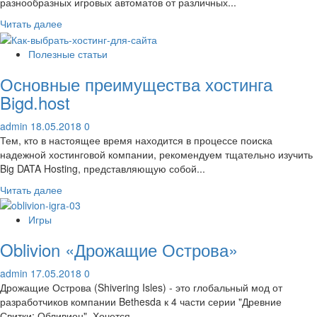
разнообразных игровых автоматов от различных...
Прочитать
Читать далее
больше
о
Полезные статьи
Ariana
Основные преимущества хостинга
–
прибыльный
Bigd.host
игровой
автомат
admin
18.05.2018
0
Rox
Тем, кто в настоящее время находится в процессе поиска
Casino
надежной хостинговой компании, рекомендуем тщательно изучить
морской
Big DATA Hosting, представляющую собой...
тематики
Прочитать
Читать далее
больше
о
Игры
Основные
Oblivion «Дрожащие Острова»
преимущества
хостинга
admin
17.05.2018
0
Bigd.host
Дрожащие Острова (Shivering Isles) - это глобальный мод от
разработчиков компании Bethesda к 4 части серии "Древние
Свитки: Обливион". Хочется...