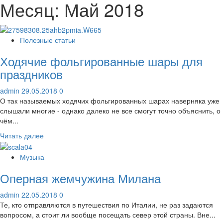
Месяц:
Май 2018
Полезные статьи
Ходячие фольгированные шары для
праздников
admin
29.05.2018
0
О так называемых ходячих фольгированных шарах наверняка уже
слышали многие - однако далеко не все смогут точно объяснить, о
чём...
Прочитать
Читать далее
больше
о
Музыка
Ходячие
Оперная жемчужина Милана
фольгированные
шары
admin
22.05.2018
0
для
Те, кто отправляются в путешествия по Италии, не раз задаются
праздников
вопросом, а стоит ли вообще посещать север этой страны. Вне...