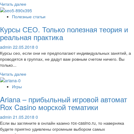
Прочитать
Читать далее
больше
о
Полезные статьи
Оперная
Курсы СЕО. Только полезная теория и
жемчужина
Милана
реальная практика
admin
22.05.2018
0
Курсы сео, если они не предполагают индивидуальных занятий, а
проводятся в группах, не дадут вам ровным счетом ничего. Вы
только...
Прочитать
Читать далее
больше
о
Игры
Курсы
Ariana – прибыльный игровой автомат
СЕО.
Только
Rox Casino морской тематики
полезная
теория
admin
21.05.2018
0
и
Если вы загляните в онлайн казино rox-casino.ru, то наверняка
реальная
будете приятно удивлены огромным выбором самых
практика