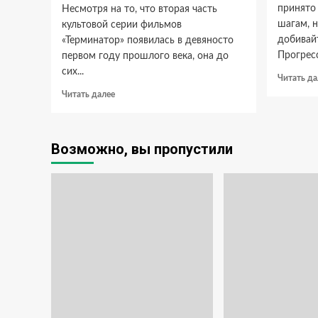
принято
Несмотря на то, что вторая часть
шагам, н
культовой серии фильмов
добивай
«Терминатор» появилась в девяносто
Прогресс
первом году прошлого века, она до
сих...
Читать да
Прочитать
Читать далее
больше
о
Основные
Возможно, вы пропустили
характеристики
автомата
Terminator-
2
из
казино
Vulkan
Deluxe