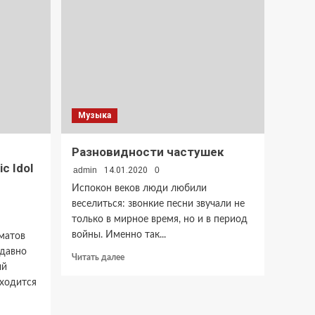
Музыка
Разновидности частушек
c Idol
admin
14.01.2020
0
Испокон веков люди любили
веселиться: звонкие песни звучали не
только в мирное время, но и в период
войны. Именно так...
матов
едавно
Прочитать
Читать далее
ый
больше
аходится
о
Разновидности
частушек