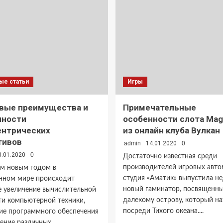
ые статьи
Игры
вые преимущества и
Примечательные
нности
особенности слота Magi
ентрических
из онлайн клуба Вулкан
тивов
admin
14.01.2020
0
8.01.2020
0
Достаточно известная среди
производителей игровых авто
м новым годом в
студия «Аматик» выпустила н
нном мире происходит
новый гаминатор, посвященн
е увеличение вычислительной
далекому острову, который н
и компьютерной техники,
посреди Тихого океана....
ие программного обеспечения
ние различных...