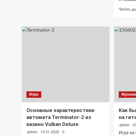
создать
Читать да
емейл?
Игры
Музыка
Основные характеристики
Как бы
автомата Terminator-2 из
на гит
казино Vulkan Deluxe
admin
0
admin
10.01.2020
0
Игра на 