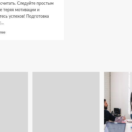
 считать. Следуйте простым
е теряя мотивации и
тесь успехов! Подготовка
...
Прочитать
лее
больше
о
Как
быстро
научиться
играть
на
гитаре