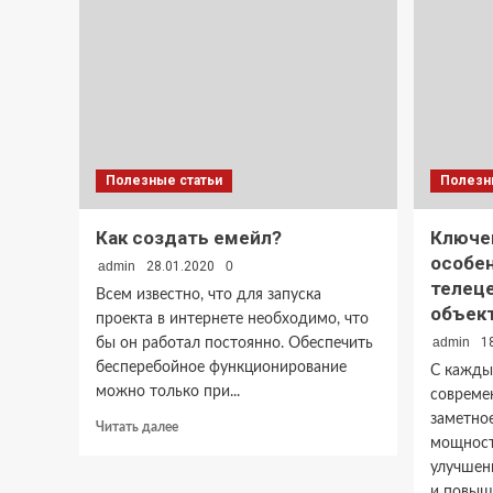
Полезные статьи
Полезн
Как создать емейл?
Ключе
особе
admin
28.01.2020
0
телец
Всем известно, что для запуска
объек
проекта в интернете необходимо, что
admin
1
бы он работал постоянно. Обеспечить
бесперебойное функционирование
С кажды
можно только при...
совреме
заметно
Прочитать
Читать далее
мощност
больше
о
улучшен
Как
и повыше