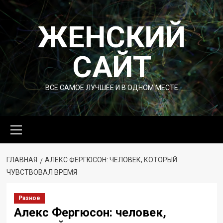
Перейти
к
ЖЕНСКИЙ
содержимому
САЙТ
ВСЕ САМОЕ ЛУЧШЕЕ И В ОДНОМ МЕСТЕ
Основное
меню
ГЛАВНАЯ
АЛЕКС ФЕРГЮСОН: ЧЕЛОВЕК, КОТОРЫЙ
ЧУВСТВОВАЛ ВРЕМЯ
Разное
Алекс Фергюсон: человек,