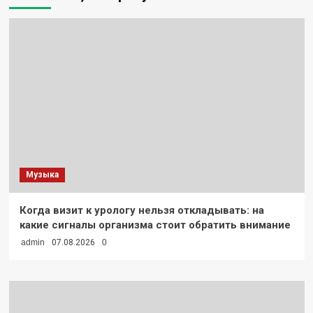
за
игру
без
сложных
условий
Музыка
Когда визит к урологу нельзя откладывать: на
какие сигналы организма стоит обратить внимание
admin
07.08.2026
0