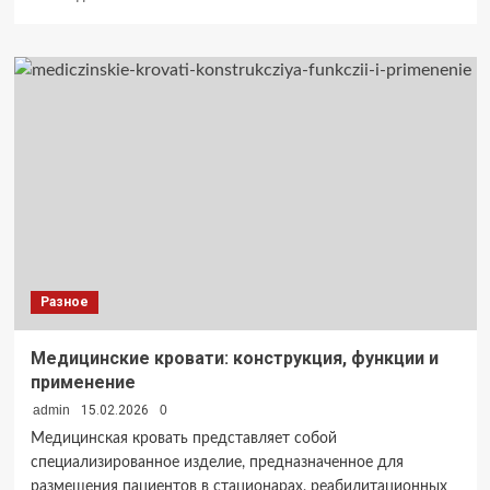
больше
о
Технология
производства
сухих
снеков:
из
чего
и
как
создают
популярные
закуски
Разное
Медицинские кровати: конструкция, функции и
применение
admin
15.02.2026
0
Медицинская кровать представляет собой
специализированное изделие, предназначенное для
размещения пациентов в стационарах, реабилитационных