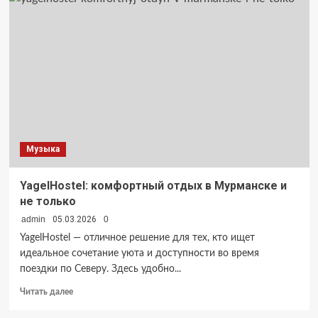
массаж:
метод
восстановления
и
профилактики
Музыка
YagelHostel: комфортный отдых в Мурманске и
не только
admin
05.03.2026
0
YagelHostel — отличное решение для тех, кто ищет
идеальное сочетание уюта и доступности во время
поездки по Северу. Здесь удобно...
Прочитать
Читать далее
больше
о