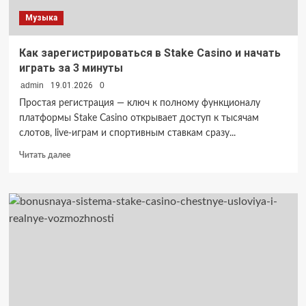
Музыка
Как зарегистрироваться в Stake Casino и начать
играть за 3 минуты
admin
19.01.2026
0
Простая регистрация — ключ к полному функционалу
платформы Stake Casino открывает доступ к тысячам
слотов, live-играм и спортивным ставкам сразу...
Прочитать
Читать далее
больше
о
Как
зарегистрироваться
в
Stake
Casino
и
начать
играть
за