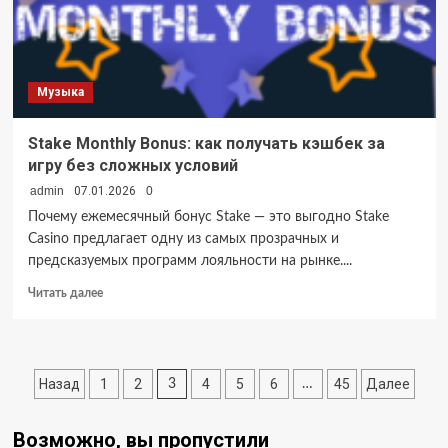
возможности
Музыка
Stake Monthly Bonus: как получать кэшбек за
игру без сложных условий
admin
07.01.2026
0
Почему ежемесячный бонус Stake — это выгодно Stake
Casino предлагает одну из самых прозрачных и
предсказуемых программ лояльности на рынке....
Прочитать
Читать далее
больше
о
Stake
Monthly
Пагинация
Назад
1
2
4
5
6
45
Далее
3
…
Bonus:
как
записей
получать
Возможно, вы пропустили
кэшбек