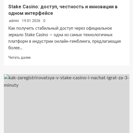
Stake Casino: доступ, честность и инновации в
одном интерфейсе
admin
19.01.2026
0
Как получить стабильный доступ через официальное
зеркало Stake Casino — одна из самых технологичных
платформ в индустрии онлайн-гемблинга, предлагающая
более...
Прочитать
Читать далее
больше
о
Stake
Casino:
доступ,
честность
и
инновации
в
одном
интерфейсе