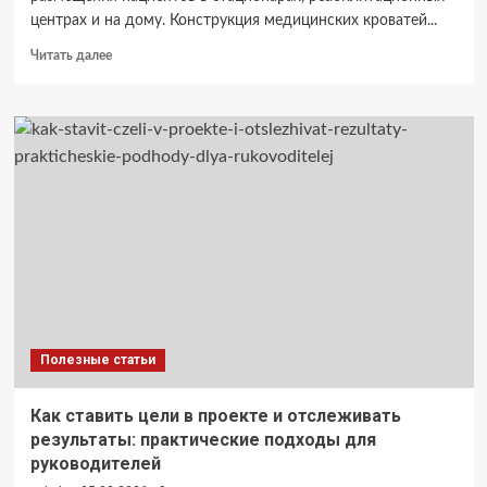
центрах и на дому. Конструкция медицинских кроватей...
Прочитать
Читать далее
больше
о
Медицинские
кровати:
конструкция,
функции
и
применение
Полезные статьи
Как ставить цели в проекте и отслеживать
результаты: практические подходы для
руководителей