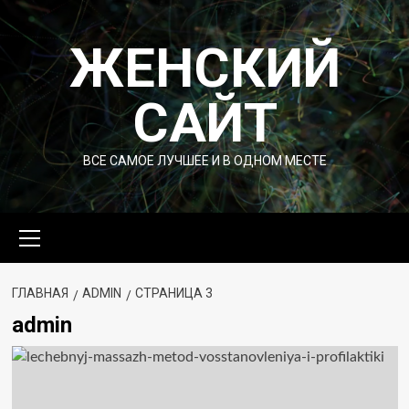
Перейти
к
ЖЕНСКИЙ
содержимому
САЙТ
ВСЕ САМОЕ ЛУЧШЕЕ И В ОДНОМ МЕСТЕ
Основное
меню
ГЛАВНАЯ
ADMIN
СТРАНИЦА 3
admin