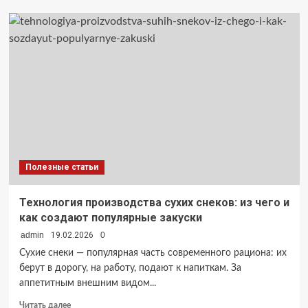
YagelHostel:
комфортный
отдых
в
Мурманске
и
не
только
Полезные статьи
Технология производства сухих снеков: из чего и
как создают популярные закуски
admin
19.02.2026
0
Сухие снеки — популярная часть современного рациона: их
берут в дорогу, на работу, подают к напиткам. За
аппетитным внешним видом...
Прочитать
Читать далее