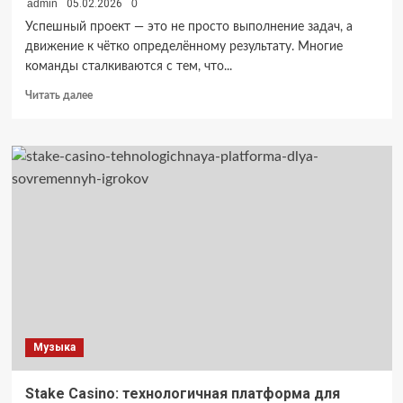
admin
05.02.2026
0
Успешный проект — это не просто выполнение задач, а
движение к чётко определённому результату. Многие
команды сталкиваются с тем, что...
Прочитать
Читать далее
больше
о
Как
ставить
цели
в
проекте
и
отслеживать
результаты:
практические
подходы
для
руководителей
Музыка
Stake Casino: технологичная платформа для