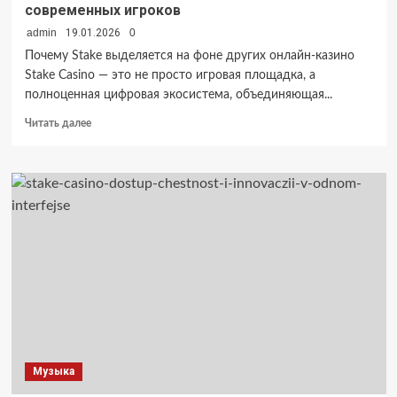
современных игроков
admin
19.01.2026
0
Почему Stake выделяется на фоне других онлайн-казино
Stake Casino — это не просто игровая площадка, а
полноценная цифровая экосистема, объединяющая...
Прочитать
Читать далее
больше
о
Stake
Casino:
технологичная
платформа
для
современных
игроков
Музыка