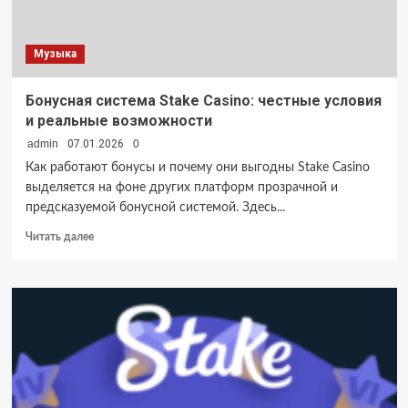
3
минуты
Музыка
Бонусная система Stake Casino: честные условия
и реальные возможности
admin
07.01.2026
0
Как работают бонусы и почему они выгодны Stake Casino
выделяется на фоне других платформ прозрачной и
предсказуемой бонусной системой. Здесь...
Прочитать
Читать далее
больше
о
Бонусная
система
Stake
Casino:
честные
условия
и
реальные