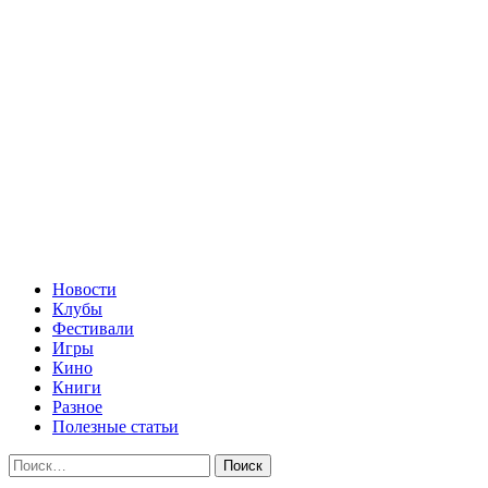
Перейти
Женский сайт
к
содержимому
Все самое лучшее и в одном месте
Основное
Женский сайт
меню
Новости
Клубы
Фестивали
Игры
Кино
Книги
Разное
Полезные статьи
Найти: