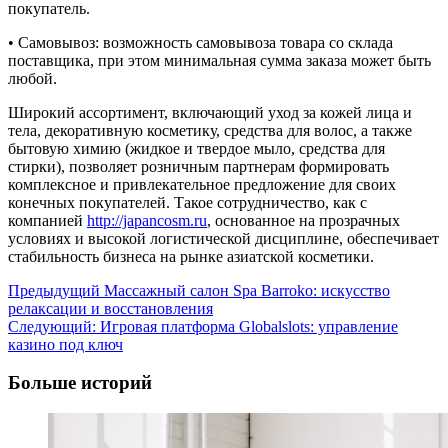
покупатель.
• Самовывоз: возможность самовывоза товара со склада
поставщика, при этом минимальная сумма заказа может быть
любой.
Широкий ассортимент, включающий уход за кожей лица и
тела, декоративную косметику, средства для волос, а также
бытовую химию (жидкое и твердое мыло, средства для
стирки), позволяет розничным партнерам формировать
комплексное и привлекательное предложение для своих
конечных покупателей. Такое сотрудничество, как с
компанией
http://japancosm.ru
, основанное на прозрачных
условиях и высокой логистической дисциплине, обеспечивает
стабильность бизнеса на рынке азиатской косметики.
Навигация
Предыдущий
Массажный салон Spa Barroko: искусство
релаксации и восстановления
записи
Следующий:
Игровая платформа Globalslots: управление
казино под ключ
Больше историй