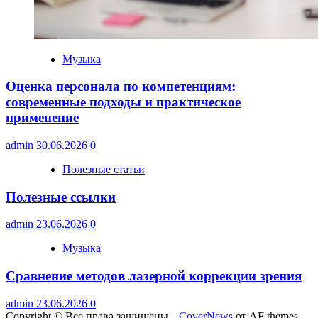
Музыка
Оценка персонала по компетенциям:
современные подходы и практическое
применение
admin
30.06.2026
0
Полезные статьи
Полезные ссылки
admin
23.06.2026
0
Музыка
Сравнение методов лазерной коррекции зрения
admin
23.06.2026
0
Copyright © Все права защищены.
|
CoverNews
от AF themes.