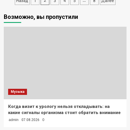
Пагинация
Назад
1
3
4
5
8
Далее
2
…
слота
Magic
записей
Idol
Возможно, вы пропустили
из
онлайн
клуба
Вулкан
Музыка
Когда визит к урологу нельзя откладывать: на
какие сигналы организма стоит обратить внимание
admin
07.08.2026
0