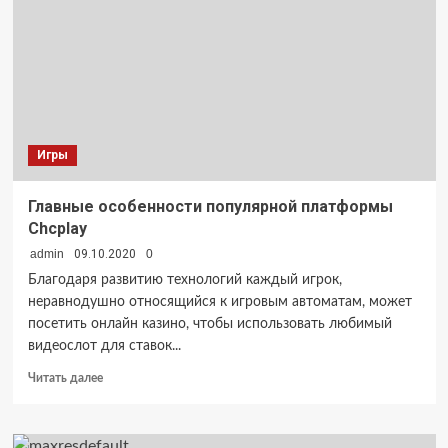
Игры
Главные особенности популярной платформы
Chcplay
admin
09.10.2020
0
Благодаря развитию технологий каждый игрок,
неравнодушно относящийся к игровым автоматам, может
посетить онлайн казино, чтобы использовать любимый
видеослот для ставок...
Прочитать
Читать далее
больше
о
Главные