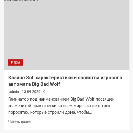
особенности
популярной
платформы
Chcplay
Игры
Казино Sol: характеристики и свойства игрового
автомата Big Bad Wolf
admin
13.09.2020
0
Гаминатор под наименованием Big Bad Wolf посвящен
знаменитой практически во всем мире сказке о трех
поросятах, которые строили дома, чтобы...
Прочитать
Читать далее
больше
о