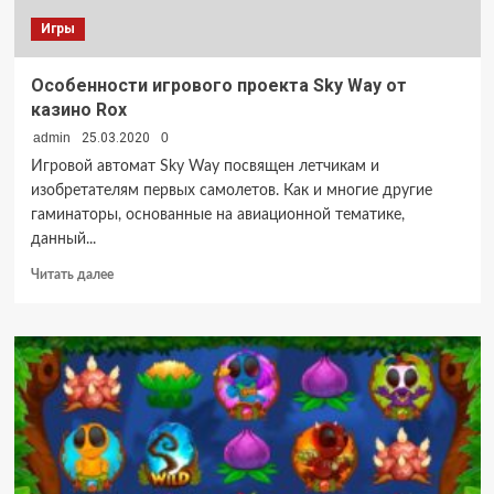
Игры
Особенности игрового проекта Sky Way от
казино Rox
admin
25.03.2020
0
Игровой автомат Sky Way посвящен летчикам и
изобретателям первых самолетов. Как и многие другие
гаминаторы, основанные на авиационной тематике,
данный...
Прочитать
Читать далее
больше
о
Особенности
игрового
проекта
Sky
Way
от
казино
Rox