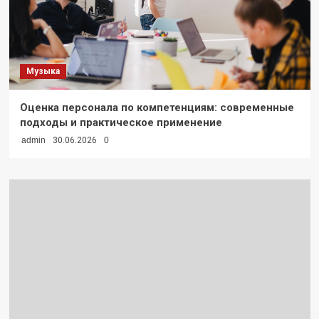
Музыка
Оценка персонала по компетенциям: современные
подходы и практическое применение
admin
30.06.2026
0