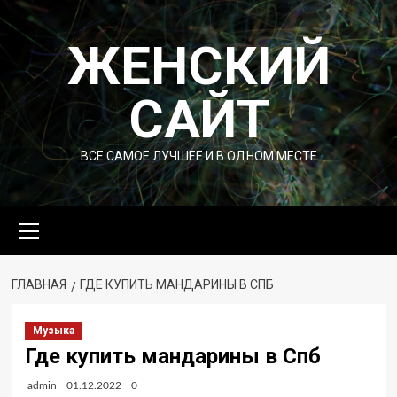
Перейти
к
ЖЕНСКИЙ
содержимому
САЙТ
ВСЕ САМОЕ ЛУЧШЕЕ И В ОДНОМ МЕСТЕ
Основное
меню
ГЛАВНАЯ
ГДЕ КУПИТЬ МАНДАРИНЫ В СПБ
Музыка
Где купить мандарины в Спб
admin
01.12.2022
0