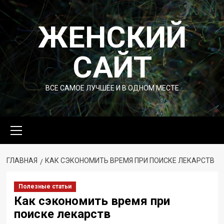
Перейти
к
ЖЕНСКИЙ
содержимому
САЙТ
ВСЕ САМОЕ ЛУЧШЕЕ И В ОДНОМ МЕСТЕ
Основное
меню
ГЛАВНАЯ
КАК СЭКОНОМИТЬ ВРЕМЯ ПРИ ПОИСКЕ ЛЕКАРСТВ
Полезные статьи
Как сэкономить время при
поиске лекарств