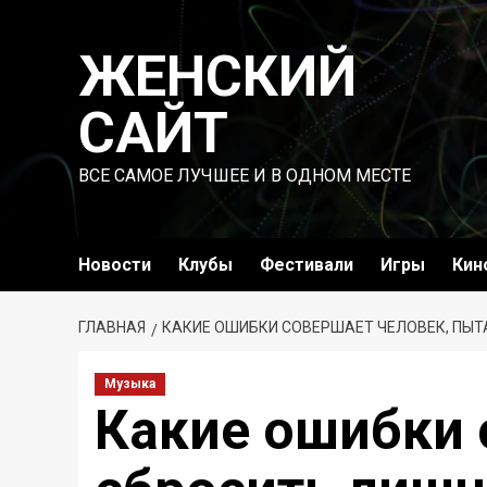
Перейти
к
ЖЕНСКИЙ
содержимому
САЙТ
ВСЕ САМОЕ ЛУЧШЕЕ И В ОДНОМ МЕСТЕ
Новости
Клубы
Фестивали
Игры
Кин
ГЛАВНАЯ
КАКИЕ ОШИБКИ СОВЕРШАЕТ ЧЕЛОВЕК, ПЫТ
Музыка
Какие ошибки 