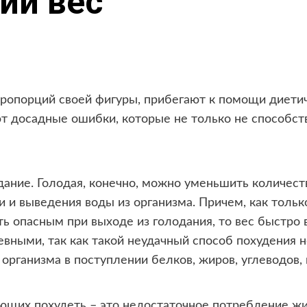
ий вес
ропорций своей фигуры, прибегают к помощи диетич
 досадные ошибки, которые не только не способств
ание. Голодая, конечно, можно уменьшить количеств
и и выведения воды из организма. Причем, как тол
 опасным при выходе из голодания, то вес быстро 
евными, так как такой неудачный способ похудения
организма в поступлении белков, жиров, углеводов, 
щих похудеть – это недостаточное потребление жи