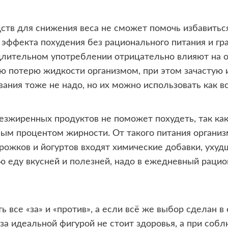
ств для снижения веса не сможет помочь избавитьс
 эффекта похудения без рационального питания и г
длительном употреблении отрицательно влияют на о
ю потерю жидкости организмом, при этом зачастую и
ания тоже не надо, но их можно использовать как в
жиренных продуктов не поможет похудеть, так как 
ым процентом жирности. От такого питания организ
орожков и йогуртов входят химические добавки, ух
ю еду вкусней и полезней, надо в ежедневный раци
 все «за» и «против», а если всё же выбор сделан в 
 за идеальной фигурой не стоит здоровья, а при со