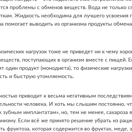
тся проблемы с обменов веществ. Вода не только с
ткам. Жидкость необходима для лучшего усвоения п
на помогает выводить из организма продукты обмен
ических нагрузок тоже не приведет ни к чему хор
 веществ, поступающих в организм вместе с пищей. 
т один продукт (монодиета), то физические нагрузк
ость и быструю утомляемость.
ностью приводит к весьма негативным последствиям,
ельности человека. И хоть мы слышим постоянно, чт
 к
зубным имплантатам
», но, тем не менее, сахароза
низму. Если всё же принято решение убрать из раци
ь фруктоза, которая содержится во фруктах, меде, 