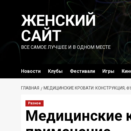
Перейти
к
ЖЕНСКИЙ
содержимому
САЙТ
ВСЕ САМОЕ ЛУЧШЕЕ И В ОДНОМ МЕСТЕ
Новости
Клубы
Фестивали
Игры
Кин
ГЛАВНАЯ
МЕДИЦИНСКИЕ КРОВАТИ: КОНСТРУКЦИЯ, Ф
Разное
Медицинские к