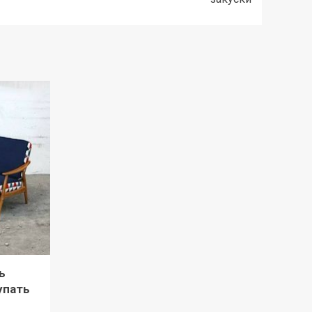
ь
упать