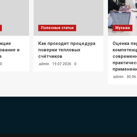
Полезные статьи
Музыка
екция
Как проходит процедура
Оценка пе
ование и
поверки тепловых
компетенц
е
счётчиков
современ
практичес
0
admin
19.07.2026
0
применен
admin
30.06