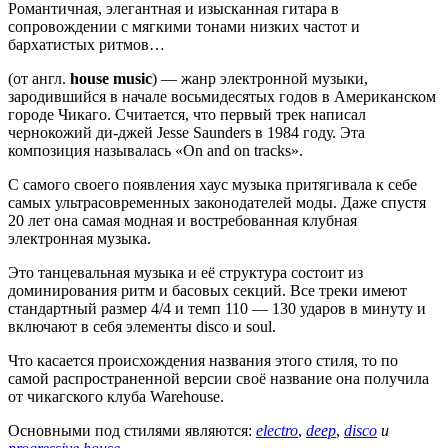
Романтичная, элегантная и изысканная гитара в
сопровождении с мягкими тонами низких частот и
бархатистых ритмов…
(от англ.
house music
) — жанр электронной музыки,
зародившийся в начале восьмидесятых годов в Американском
городе Чикаго. Считается, что первый трек написал
чернокожий ди-джей Jesse Saunders в 1984 году. Эта
композиция называлась «On and on tracks».
С самого своего появления хаус музыка притягивала к себе
самых ультрасовременных законодателей моды. Даже спустя
20 лет она самая модная и востребованная клубная
электронная музыка.
Это танцевальная музыка и её структура состоит из
доминирования ритм и басовых секций. Все треки имеют
стандартный размер 4/4 и темп 110 — 130 ударов в минуту и
включают в себя элементы disco и soul.
Что касается происхождения названия этого стиля, то по
самой распространенной версии своё название она получила
от чикагского клуба Warehouse.
Основными под стилями являются:
electro
,
deep
,
disco
и