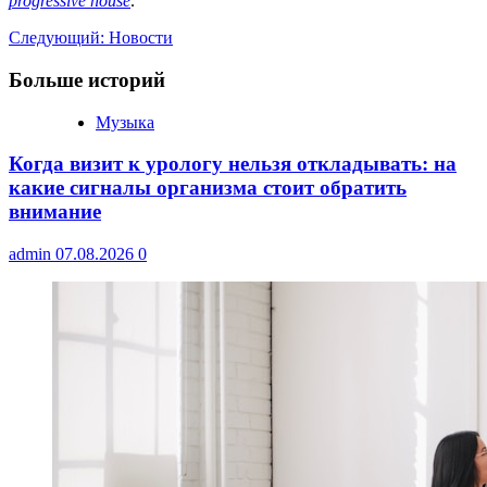
progressive house
.
Навигация
Следующий:
Новости
записи
Больше историй
Музыка
Когда визит к урологу нельзя откладывать: на
какие сигналы организма стоит обратить
внимание
admin
07.08.2026
0