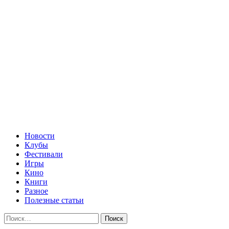
Перейти
Женский сайт
к
содержимому
Все самое лучшее и в одном месте
Основное
Женский сайт
меню
Новости
Клубы
Фестивали
Игры
Кино
Книги
Разное
Полезные статьи
Найти: