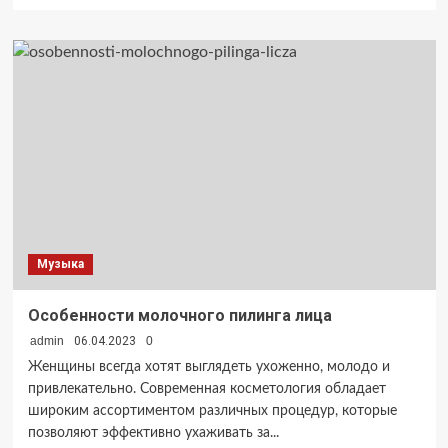
больше
о
Что
такое
техническая
поддержка
сайта
и
что
в
нее
входит?
Музыка
Особенности молочного пилинга лица
admin
06.04.2023
0
Женщины всегда хотят выглядеть ухоженно, молодо и
привлекательно. Современная косметология обладает
широким ассортиментом различных процедур, которые
позволяют эффективно ухаживать за...