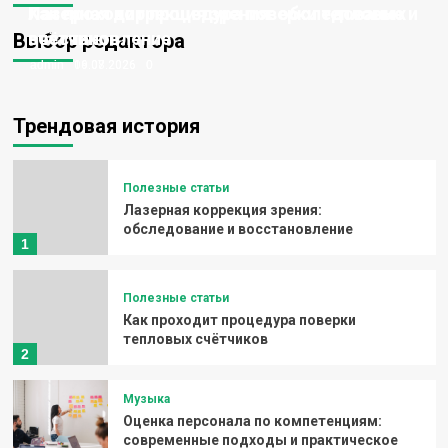
Лазерная коррекция зрения: обследование и
Как проходит процедура поверки тепловых
восстановление
счётчиков
Выбор редактора
admin
admin
06.08.2026
19.07.2026
0
0
Трендовая история
Полезные статьи
Лазерная коррекция зрения:
обследование и восстановление
1
Полезные статьи
Как проходит процедура поверки
тепловых счётчиков
2
Музыка
Оценка персонала по компетенциям:
современные подходы и практическое