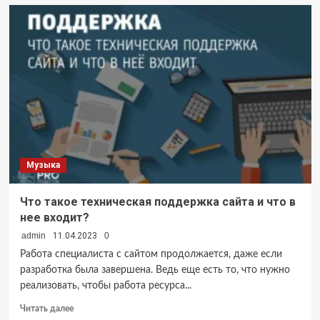
Что
такое
сита
для
грохота
и
где
они
востребованы?
Музыка
Что такое техническая поддержка сайта и что в
нее входит?
admin
11.04.2023
0
Работа специалиста с сайтом продолжается, даже если
разработка была завершена. Ведь еще есть то, что нужно
реализовать, чтобы работа ресурса...
Прочитать
Читать далее