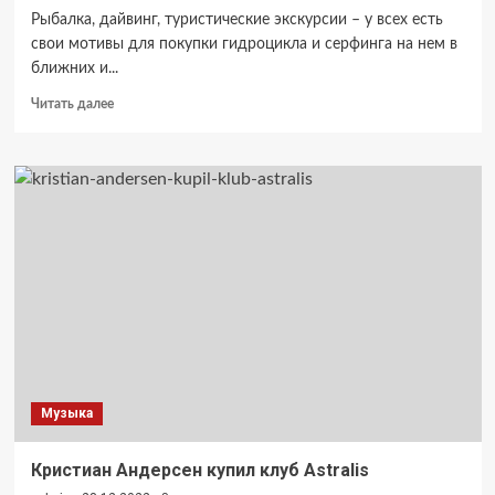
Рыбалка, дайвинг, туристические экскурсии – у всех есть
свои мотивы для покупки гидроцикла и серфинга на нем в
ближних и...
Прочитать
Читать далее
больше
о
Что
такое
надувная
моторная
лодка
Музыка
Кристиан Андерсен купил клуб Astralis