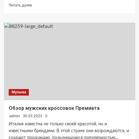
Прочитать
Читать далее
больше
о
Особенности
молочного
пилинга
лица
Музыка
Обзор мужских кроссовок Премиата
admin
30.03.2023
0
Италия известна не только своей красотой, но и
известными брендами. В этой стране они возрождаются, и
создают продукцию, пользующуюся популярностью...