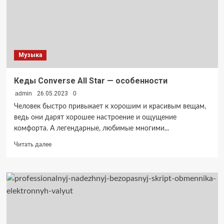
Музыка
Кеды Converse All Star — особенности
admin
26.05.2023
0
Человек быстро привыкает к хорошим и красивым вещам,
ведь они дарят хорошее настроение и ощущение
комфорта. А легендарные, любимые многими...
Прочитать
Читать далее
больше
о
Кеды
Converse
All
Star
—
особенности