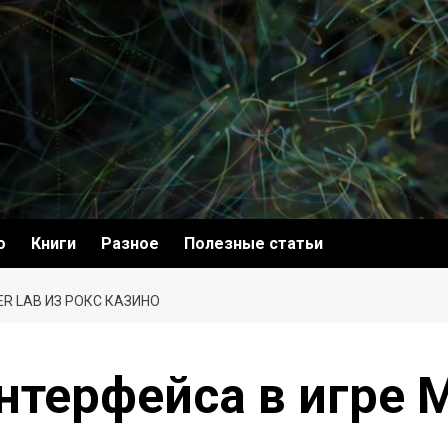
о
Книги
Разное
Полезные статьи
R LAB ИЗ РОКС КАЗИНО
терфейса в игре M