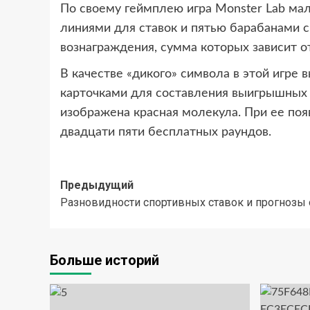
По своему геймплею игра Monster Lab мал
линиями для ставок и пятью барабанами 
вознаграждения, сумма которых зависит 
В качестве «дикого» символа в этой игре
карточками для составления выигрышных к
изображена красная молекула. При ее поя
двадцати пяти бесплатных раундов.
Навигация
Предыдущий
Разновидности спортивных ставок и прогнозы
записи
Больше историй