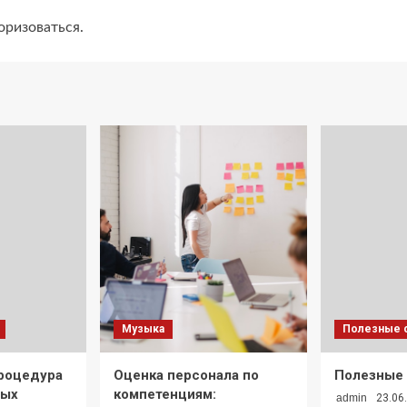
оризоваться
.
Музыка
Полезные с
процедура
Оценка персонала по
Полезные
вых
компетенциям:
admin
23.06