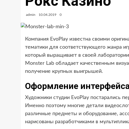
Рокс Казино
admin
10.04.2019
0
Компания EvoPlay известна своими ориги
тематики для соответствующего жанра игр
который выращивает в своей лаборатории 
Monster Lab обладает качественным виз
получение крупных выигрышей.
Оформление интерфейса 
Художники студии EvoPlay постарались пе
Именно поэтому многие детали видеослот
различные предметы и оборудование, асс
нарисованы разработчиками в мультиплик