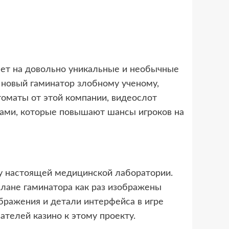
ает на довольно уникальные и необычные
й новый гаминатор злобному ученому,
томаты от этой компании, видеослот
ами, которые повышают шансы игроков на
 настоящей медицинской лаборатории.
лане гаминатора как раз изображены
бражения и детали интерфейса в игре
телей казино к этому проекту.