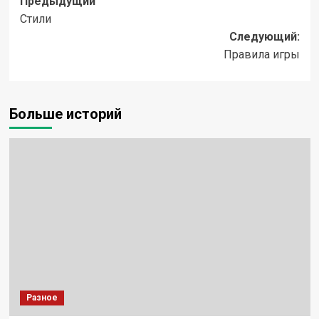
Навигация
Предыдущий
Стили
записи
Следующий:
Правила игры
Больше историй
Разное