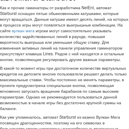
Как и прочие гаминаторы от разработчика NetEnt, автомат
Starburst оснащен пятью обыкновенными катушками, которые
могут вращаться. Данные катушки имеют десять линий, на которых
в процессе игры могут появляться выигрышные комбинации. На
сайте
вулкан мега
игроки могут самостоятельно указывать
количество задействованных линий в раунде, повышая
вероятность выигрыша или уменьшая общую ставку. Для
изменения активных линий на панели управления гаминатором
присутствует клавиша Lines. Рядом с ней находятся и остальные
кнопки, позволяющие регулировать другие важные параметры.
В какой-то момент игры при достаточном количестве виртуальных
кредитов на депозите многие пользователи решают делать только
максимальные ставки. Чтобы постоянно не менять параметры, в
проекте предусмотрена специальная кнопка, позволяющая
мгновенно запускать вращение барабанов по самым высоким
параметрам. Однако не рекомендуется пользоваться данной
возможностью в начале игры без достаточно крупной суммы на
балансе.
Как уже упоминалось, автомат Starburst из казино Вулкан Мега
посвящен драгоценностям, поэтому на его символах в
большинстве своем нарисованы разнообразные драгоценные