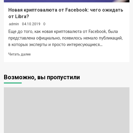
Новая криптовалюта от Facebook: чего ожидать
от Libra?
admin
04.10.2019
0
Еще до того, как новая криптовалюта от Facebook, была
представлена официально, появилось немало публикаций,
в которых эксперты и просто интересующиеся...
Прочитать
Читать далее
больше
о
Новая
Возможно, вы пропустили
криптовалюта
от
Facebook:
чего
ожидать
от
Libra?