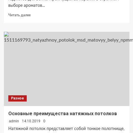
выборе ароматов...
Прочитать
Читать далее
больше
о
Купить
Juul
в
Одессе
Разное
Основные преимущества натяжных потолков
admin
14.10.2019
0
Натяжной потолок представляет собой тонкое полотнище,