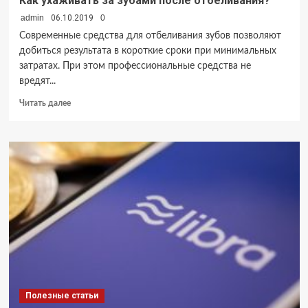
Как ухаживать за зубами после отбеливания?
admin
06.10.2019
0
Современные средства для отбеливания зубов позволяют
добиться результата в короткие сроки при минимальных
затратах. При этом профессиональные средства не
вредят...
Прочитать
Читать далее
больше
о
Как
ухаживать
за
зубами
после
отбеливания?
Полезные статьи