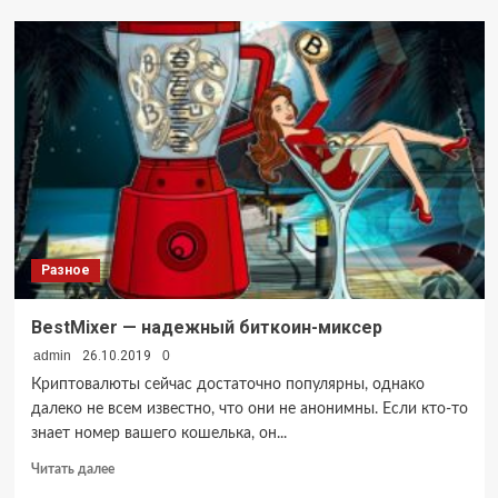
Популярные
разновидности
широкоформатной
печати
Разное
BestMixer — надежный биткоин-миксер
admin
26.10.2019
0
Криптовалюты сейчас достаточно популярны, однако
далеко не всем известно, что они не анонимны. Если кто-то
знает номер вашего кошелька, он...
Прочитать
Читать далее
больше