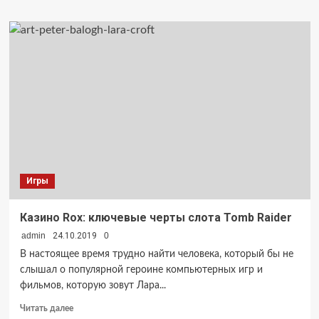
о
BestMixer
—
надежный
биткоин-
миксер
Игры
Казино Rox: ключевые черты слота Tomb Raider
admin
24.10.2019
0
В настоящее время трудно найти человека, который бы не
слышал о популярной героине компьютерных игр и
фильмов, которую зовут Лара...
Прочитать
Читать далее